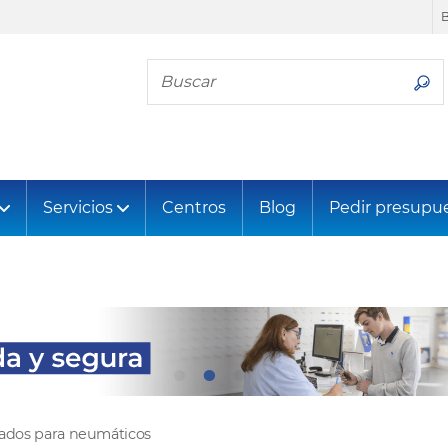
Busca tu neumático
Servicios
Centros
Blog
Pedir presupu
tados para neumáticos