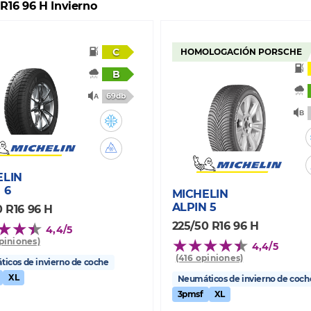
 R16 96 H Invierno
C
HOMOLOGACIÓN PORSCHE
B
69db
ELIN
 6
MICHELIN
ALPIN 5
0 R16 96 H
225/50 R16 96 H
4,4/5
opiniones)
4,4/5
(416 opiniones)
icos de invierno de coche
XL
Neumáticos de invierno de coch
3pmsf
XL