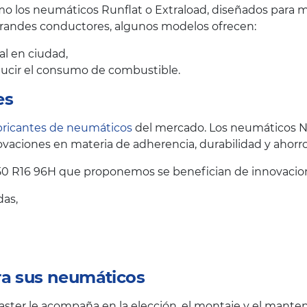
 los neumáticos Runflat o Extraload, diseñados para me
grandes conductores, algunos modelos ofrecen:
al en ciudad,
educir el consumo de combustible.
es
bricantes de neumáticos
del mercado. Los neumáticos N
vaciones en materia de adherencia, durabilidad y ahorr
50 R16 96H que proponemos se benefician de innovacion
das,
ra sus neumáticos
ster le acompaña en la elección, el montaje y el mante