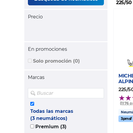
225/50
Precio
En promociones
Solo promoción (0)
MICH
Marcas
ALPIN
225/5
(1176 
Todas las marcas
Neumát
(3 neumáticos)
3pmsf
Premium (3)