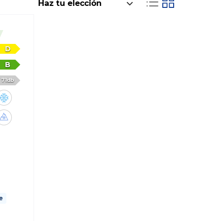
D
B
71db
e