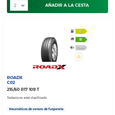
AÑADIR A LA CESTA
C
B
70db
ROADX
C02
215/60 R17 109 T
Todavía no está clasificado
Neumáticos de verano de furgoneta