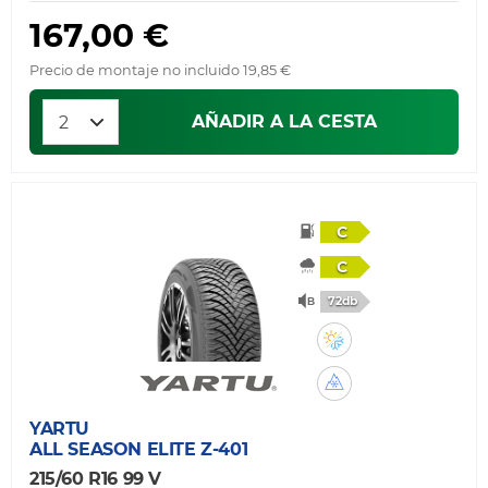
167,00 €
Precio de montaje no incluido 19,85 €
AÑADIR A LA CESTA
C
C
72db
YARTU
ALL SEASON ELITE Z-401
215/60 R16 99 V