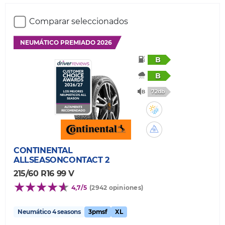
Comparar seleccionados
NEUMÁTICO PREMIADO 2026
B
B
72db
CONTINENTAL
ALLSEASONCONTACT 2
215/60 R16 99 V
4,7/5
(2942 opiniones)
Neumático 4 seasons
3pmsf
XL