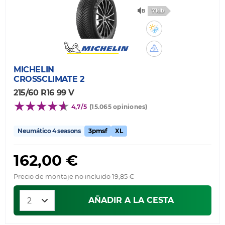
71db
MICHELIN
CROSSCLIMATE 2
215/60 R16 99 V
4,7/5
(15.065 opiniones)
Neumático 4 seasons
3pmsf
XL
162,00 €
Precio de montaje no incluido 19,85 €
AÑADIR A LA CESTA