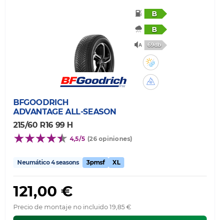
B
B
69db
BFGOODRICH
ADVANTAGE ALL-SEASON
215/60 R16 99 H
4,5/5
(26 opiniones)
Neumático 4 seasons
3pmsf
XL
121,00 €
Precio de montaje no incluido 19,85 €