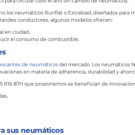
il para circular todo el año sin cambio de neumáticos.
 los neumáticos Runflat o Extraload, diseñados para me
grandes conductores, algunos modelos ofrecen:
al en ciudad,
educir el consumo de combustible.
es
bricantes de neumáticos
del mercado. Los neumáticos N
vaciones en materia de adherencia, durabilidad y ahorr
5 R16 87H que proponemos se benefician de innovacion
das,
ra sus neumáticos