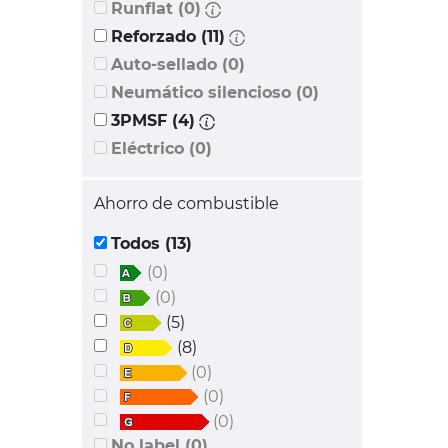
Runflat (0)
Reforzado (11)
Auto-sellado (0)
Neumático silencioso (0)
3PMSF (4)
Eléctrico (0)
Ahorro de combustible
Todos (13)
(0)
(0)
(5)
(8)
(0)
(0)
(0)
No label (0)