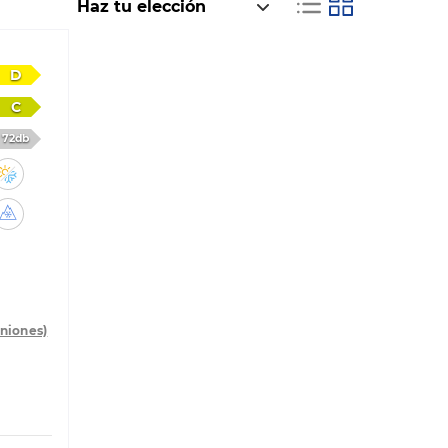
D
C
72db
iniones)