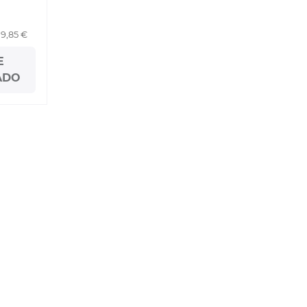
19,85 €
E
ADO