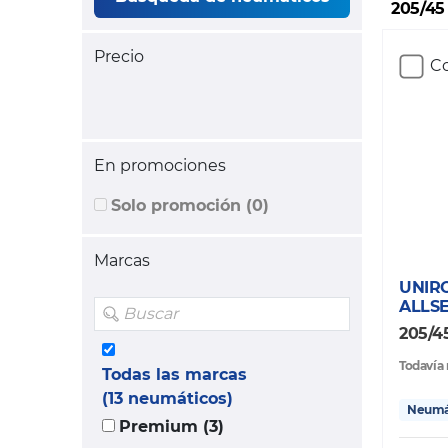
205/45
Precio
Co
En promociones
Solo promoción (0)
Marcas
UNIR
ALLS
205/4
Todavía 
Todas las marcas
(13 neumáticos)
Neumát
Premium (3)