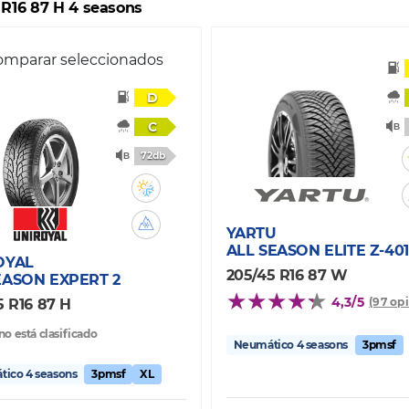
 R16 87 H 4 seasons
mparar seleccionados
D
C
72db
YARTU
ALL SEASON ELITE Z-401
OYAL
205/45 R16 87 W
EASON EXPERT 2
4,3/5
(97 op
5 R16 87 H
no está clasificado
Neumático 4 seasons
3pmsf
ico 4 seasons
3pmsf
XL