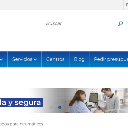
Busca tu neumático
Servicios
Centros
Blog
Pedir presupu
tados para neumáticos