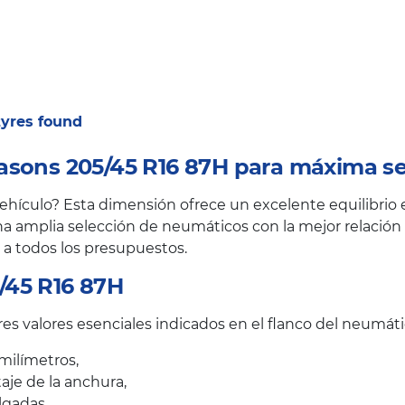
 tyres found
asons 205/45 R16 87H para máxima s
ículo? Esta dimensión ofrece un excelente equilibrio en
a amplia selección de neumáticos con la mejor relación c
 a todos los presupuestos.
/45 R16 87H
s valores esenciales indicados en el flanco del neumáti
milímetros,
taje de la anchura,
lgadas.