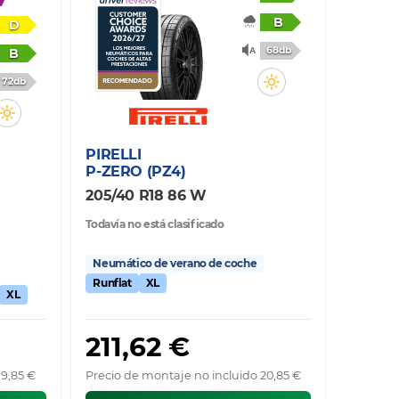
B
D
68db
B
72db
PIRELLI
P-ZERO (PZ4)
205/40 R18 86 W
Todavía no está clasificado
Neumático de verano de coche
Runflat
XL
XL
211,62 €
19,85 €
Precio de montaje no incluido 20,85 €