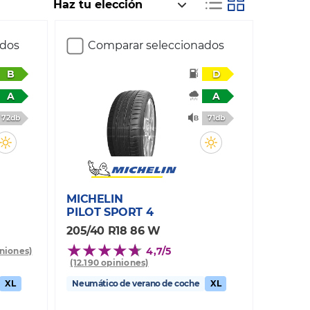
ados
Comparar seleccionados
B
D
A
A
72db
71db
MICHELIN
PILOT SPORT 4
205/40 R18 86 W
4,7/5
iniones)
(12.190 opiniones)
XL
Neumático de verano de coche
XL