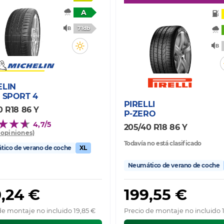
A
71db
ELIN
 SPORT 4
PIRELLI
0 R18 86 Y
P-ZERO
4,7/5
205/40 R18 86 Y
0 opiniones)
Todavía no está clasificado
ico de verano de coche
XL
Neumático de verano de coche
,24 €
199,55 €
de montaje no incluido 19,85 €
Precio de montaje no incluido 