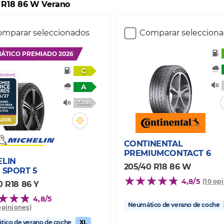
 R18 86 W Verano
mparar seleccionados
Comparar seleccion
ÁTICO PREMIADO 2026
C
A
72db
CONTINENTAL
PREMIUMCONTACT 6
ELIN
205/40 R18 86 W
 SPORT 5
4,8/5
(10 op
0 R18 86 Y
4,8/5
Neumático de verano de coche
opiniones)
ico de verano de coche
XL