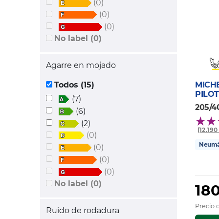
(0)
(0)
(0)
No label (0)
Agarre en mojado
MICH
Todos (15)
PILOT
(7)
205/4
(6)
(2)
(12.19
(0)
Neumát
(0)
(0)
(0)
No label (0)
180
Precio 
Ruido de rodadura