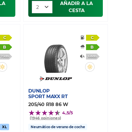
LA
AÑADIR A LA
CESTA
C
C
B
B
70db
68db
DUNLOP
SPORT MAXX RT
205/40 R18 86 W
4,5/5
(1946 opiniones)
XL
Neumático de verano de coche