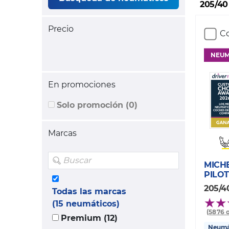
205/40
Precio
Co
NEUM
En promociones
Solo promoción (0)
Marcas
MICH
PILOT
205/4
Todas las marcas
(15 neumáticos)
(5876 
Premium (12)
Neumát