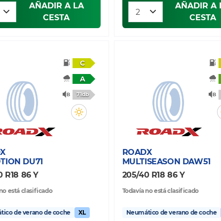
AÑADIR A LA
AÑADIR A 
CESTA
CESTA
C
A
71db
X
ROADX
TION DU71
MULTISEASON DAW51
0 R18 86 Y
205/40 R18 86 Y
no está clasificado
Todavía no está clasificado
ico de verano de coche
XL
Neumático de verano de coche