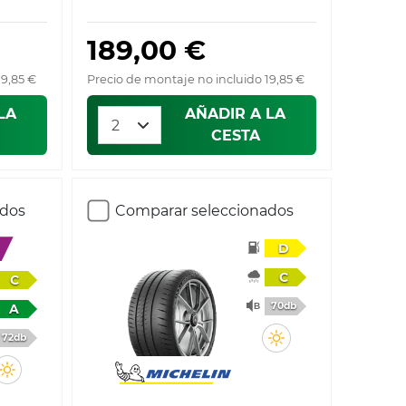
189,00 €
19,85 €
Precio de montaje no incluido 19,85 €
LA
AÑADIR A LA
CESTA
ados
Comparar seleccionados
D
C
C
70db
A
72db