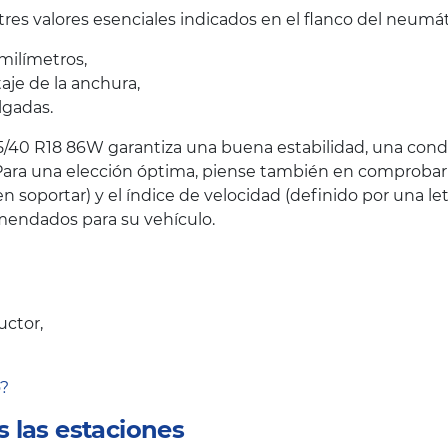
es valores esenciales indicados en el flanco del neumát
milímetros,
taje de la anchura,
lgadas.
40 R18 86W garantiza una buena estabilidad, una condu
ara una elección óptima, piense también en comprobar el
oportar) y el índice de velocidad (definido por una let
endados para su vehículo.
uctor,
o?
 las estaciones