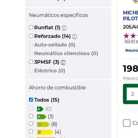
MICH
Neumáticos específicos
PILOT
205/4
Runflat (1)
Reforzado (14)
(6247 
Auto-sellado (0)
Neumát
Neumático silencioso (0)
3PMSF (3)
19
Eléctrico (0)
Precio 
Ahorro de combustible
Todos (15)
(0)
(3)
Co
(8)
(4)