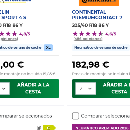
ELIN
CONTINENTAL
 SPORT 4 S
PREMIUMCONTACT 7
0 R18 86 Y
205/40 R18 86 Y
4,8/5
4,6/5
opiniones)
(486 opiniones)
ico de verano de coche
XL
Neumático de verano de coche
8,00 €
182,98 €
de montaje no incluido 19,85 €
Precio de montaje no incluido 
AÑADIR A LA
AÑADIR A 
CESTA
CESTA
mparar seleccionados
Comparar seleccion
C
NEUMÁTICO PREMIADO 2026