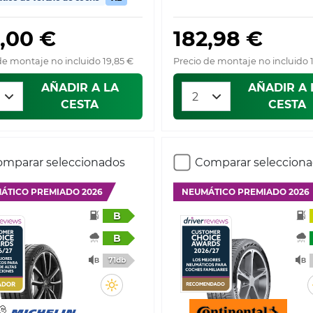
,00 €
182,98 €
de montaje no incluido 19,85 €
Precio de montaje no incluido 
AÑADIR A LA
AÑADIR A 
CESTA
CESTA
mparar seleccionados
Comparar seleccion
ÁTICO PREMIADO 2026
NEUMÁTICO PREMIADO 2026
B
B
71db