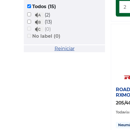
Todos (15)
(2)
(13)
(0)
No label (0)
Reiniciar
ROAD
RXMO
205/4
Todavía 
Neumát