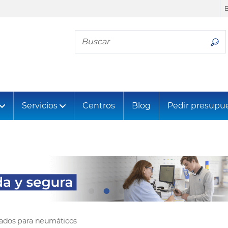
Busca tu neumático
Servicios
Centros
Blog
Pedir presupu
tados para neumáticos