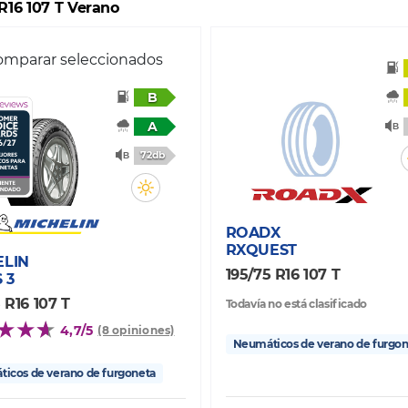
 R16 107 T Verano
mparar seleccionados
B
A
72db
ROADX
RXQUEST
ELIN
195/75 R16 107 T
 3
 R16 107 T
Todavía no está clasificado
4,7/5
(8 opiniones)
Neumáticos de verano de furgo
icos de verano de furgoneta