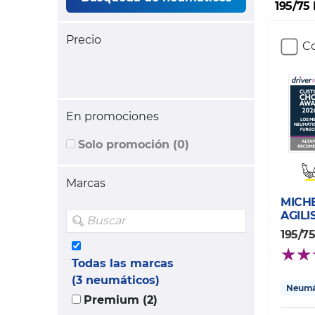
195/75
Precio
Co
En promociones
Solo promoción (0)
Marcas
MICH
AGILIS
195/75
Todas las marcas
(3 neumáticos)
Neumát
Premium (2)