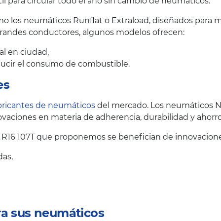
il para circular todo el año sin cambio de neumáticos.
 los neumáticos Runflat o Extraload, diseñados para me
grandes conductores, algunos modelos ofrecen:
al en ciudad,
educir el consumo de combustible.
es
bricantes de neumáticos
del mercado. Los neumáticos N
vaciones en materia de adherencia, durabilidad y ahorr
R16 107T que proponemos se benefician de innovacione
das,
ra sus neumáticos