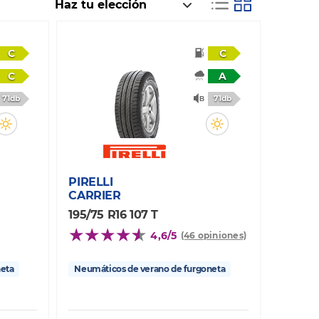
C
C
C
A
71db
71db
PIRELLI
CARRIER
195/75 R16 107 T
4,6/5
(46 opiniones)
neta
Neumáticos de verano de furgoneta