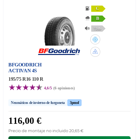
C
B
72db
BFGOODRICH
ACTIVAN 4S
195/75 R16 110 R
4,6/5
(6 opiniones)
Neumáticos de invierno de furgoneta
3pmsf
116,00 €
Precio de montaje no incluido 20,65 €