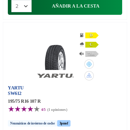
AÑADIR A LA CESTA
D
C
72db
YARTU
SW612
195/75 R16 107 R
4/5
(1 opiniones)
Neumáticos de invierno de coche
3pmsf