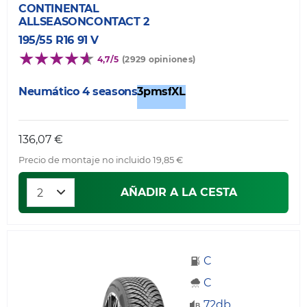
CONTINENTAL
ALLSEASONCONTACT 2
195/55 R16 91 V
4,7/5
(2929 opiniones)
Neumático 4 seasons
3pmsf
XL
136,07 €
Precio de montaje no incluido 19,85 €
AÑADIR A LA CESTA
C
C
72db