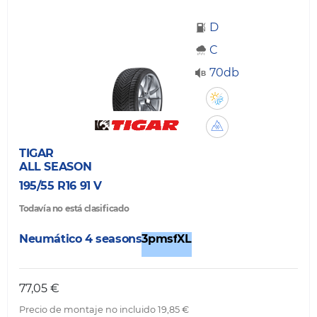
D
C
70db
TIGAR
ALL SEASON
195/55 R16 91 V
Todavía no está clasificado
Neumático 4 seasons
3pmsf
XL
77,05 €
Precio de montaje no incluido 19,85 €