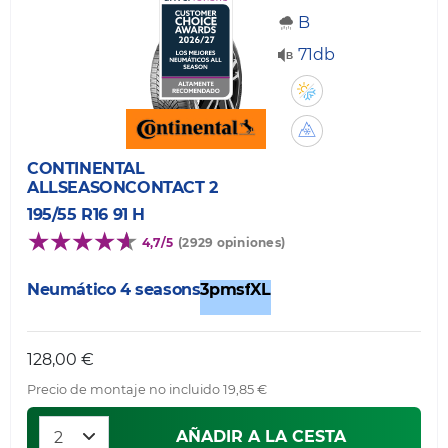
B
71db
CONTINENTAL
ALLSEASONCONTACT 2
195/55 R16 91 H
4,7/5
(2929 opiniones)
Neumático 4 seasons
3pmsf
XL
128,00 €
Precio de montaje no incluido 19,85 €
AÑADIR A LA CESTA