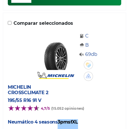
Comparar seleccionados
C
B
69db
MICHELIN
CROSSCLIMATE 2
195/55 R16 91 V
4,7/5
(15.052 opiniones)
Neumático 4 seasons
3pmsf
XL