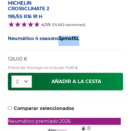
MICHELIN
CROSSCLIMATE 2
195/55 R16 91 H
4,7/5
(15.052 opiniones)
Neumático 4 seasons
3pmsf
XL
126,00 €
Precio de montaje no incluido 19,85 €
AÑADIR A LA CESTA
Comparar seleccionados
Neumático premiado 2026
B