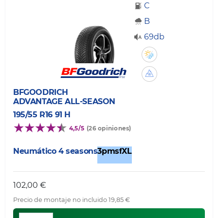
C
B
69db
BFGOODRICH
ADVANTAGE ALL-SEASON
195/55 R16 91 H
4,5/5
(26 opiniones)
Neumático 4 seasons
3pmsf
XL
102,00 €
Precio de montaje no incluido 19,85 €