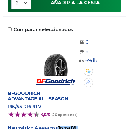
AÑADIR A LA CESTA
Comparar seleccionados
C
B
69db
BFGOODRICH
ADVANTAGE ALL-SEASON
195/55 R16 91 V
4,5/5
(26 opiniones)
Neumático 4 seasons
3pmsf
XL