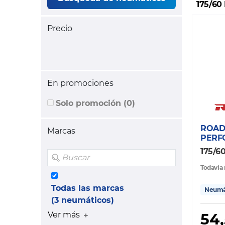
175/60
Precio
En promociones
Solo promoción (0)
ROAD
Marcas
PERF
175/6
Todavía 
Todas las marcas
Neumát
(3 neumáticos)
54
Ver más