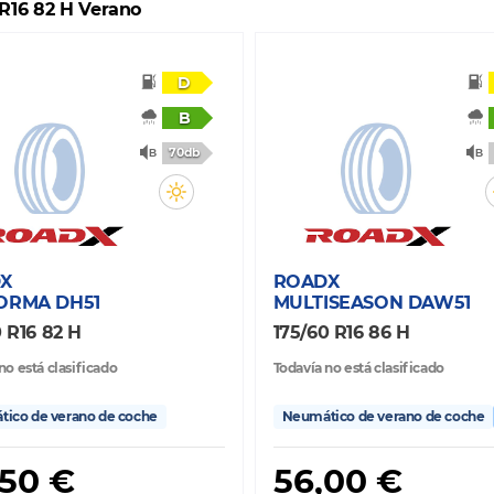
 R16 82 H Verano
D
B
70db
X
ROADX
ORMA DH51
MULTISEASON DAW51
0 R16 82 H
175/60 R16 86 H
no está clasificado
Todavía no está clasificado
ico de verano de coche
Neumático de verano de coche
,50 €
56,00 €