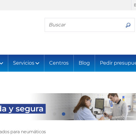
Busca tu neumático
Servicios
Centros
Blog
Pedir presupu
tados para neumáticos