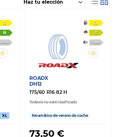
D
D
B
C
69db
70db
ROADX
DH12
175/60 R16 82 H
Todavía no está clasificado
XL
Neumático de verano de coche
73,50 €