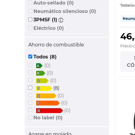
Auto-sellado (0)
Todavía 
Neumático silencioso (0)
Neumát
3PMSF (1)
Eléctrico (0)
46
Ahorro de combustible
Precio 
Todos (8)
CÓ
(0)
(0)
(0)
(8)
(0)
(0)
(0)
No label (0)
Agarre en mojado