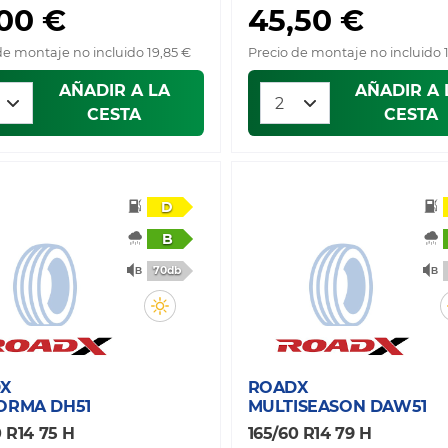
,00 €
45,50 €
de montaje no incluido 19,85 €
Precio de montaje no incluido 
AÑADIR A LA
AÑADIR A 
CESTA
CESTA
D
B
70db
X
ROADX
ORMA DH51
MULTISEASON DAW51
0 R14 75 H
165/60 R14 79 H