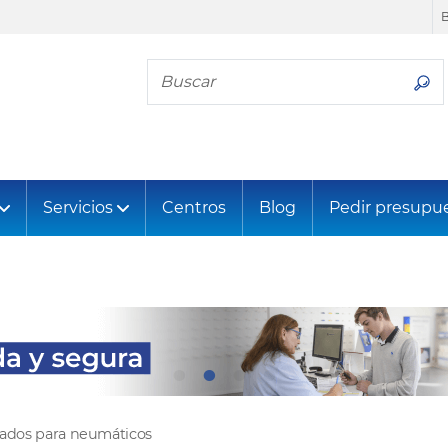
Busca tu neumático
Servicios
Centros
Blog
Pedir presupu
tados para neumáticos