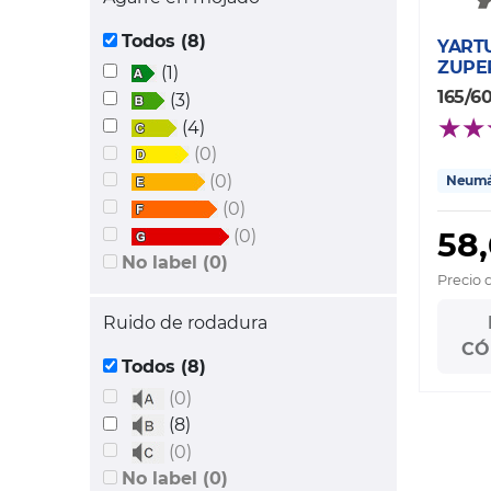
Todos (8)
YART
ZUPE
(1)
165/6
(3)
(4)
(0)
(0)
Neumát
(0)
58
(0)
No label (0)
Precio 
Ruido de rodadura
CÓ
Todos (8)
(0)
(8)
(0)
No label (0)