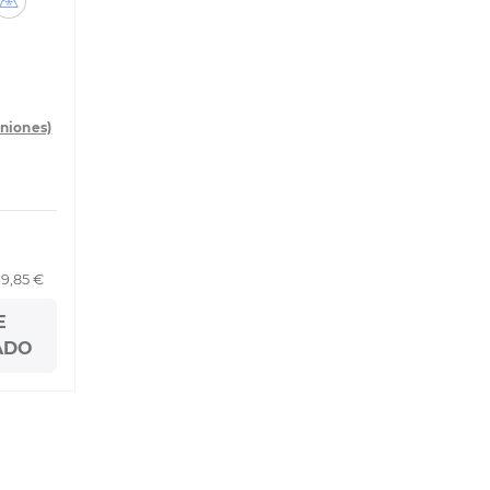
iniones)
19,85 €
E
ADO