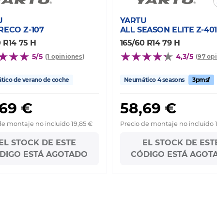
U
YARTU
RECO Z-107
ALL SEASON ELITE Z-401
0 R14 75 H
165/60 R14 79 H
5/5
4,3/5
(1 opiniones)
(97 op
ico de verano de coche
Neumático 4 seasons
3pmsf
,69 €
58,69 €
de montaje no incluido 19,85 €
Precio de montaje no incluido 
EL STOCK DE ESTE
EL STOCK DE EST
DIGO ESTÁ AGOTADO
CÓDIGO ESTÁ AGOT