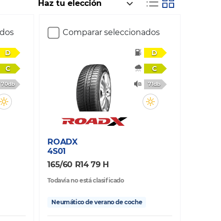
ados
Comparar seleccionados
D
D
C
C
70db
71db
ROADX
4S01
165/60 R14 79 H
Todavía no está clasificado
Neumático de verano de coche