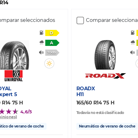
 R14
mparar seleccionados
Comparar seleccion
D
A
70db
OYAL
ROADX
xpert 5
H11
0 R14 75 H
165/60 R14 75 H
4,6/5
Todavía no está clasificado
piniones)
ico de verano de coche
Neumático de verano de coche