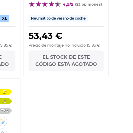
4,5/5
(23 opiniones)
XL
Neumático de verano de coche
53,43 €
19,85 €
Precio de montaje no incluido 19,85 €
E
EL STOCK DE ESTE
ADO
CÓDIGO ESTÁ AGOTADO
D
C
71db