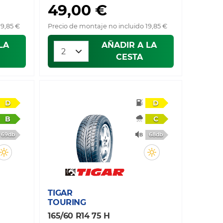
49,00 €
19,85 €
Precio de montaje no incluido 19,85 €
LA
AÑADIR A LA
CESTA
D
D
B
C
69db
68db
TIGAR
TOURING
165/60 R14 75 H