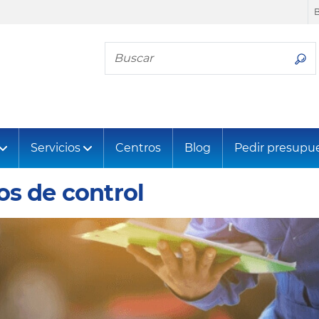
Busca tu neumático
Servicios
Centros
Blog
Pedir presupu
os de control