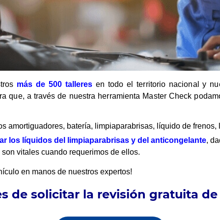
stros
más de 500 talleres
en todo el territorio nacional y n
 para que, a través de nuestra herramienta Master Check poda
 amortiguadores, batería, limpiaparabrisas, líquido de frenos, l
nar los líquidos del limpiaparabrisas y del anticongelante
, d
 son vitales cuando requerimos de ellos.
ehículo en manos de nuestros expertos!
s de solicitar la
revisión gratuita de