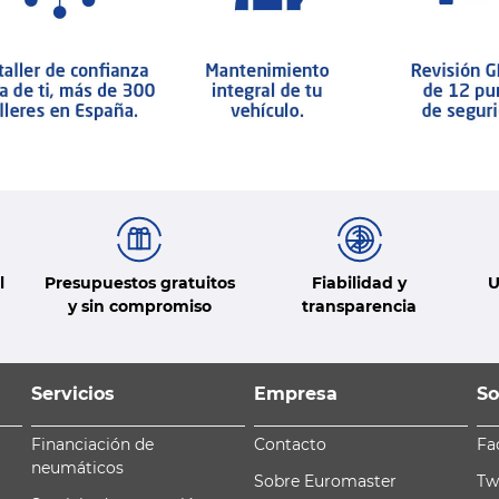
l
Presupuestos gratuitos
Fiabilidad y
U
y sin compromiso
transparencia
Servicios
Empresa
So
Financiación de
Contacto
Fa
neumáticos
Sobre Euromaster
Tw