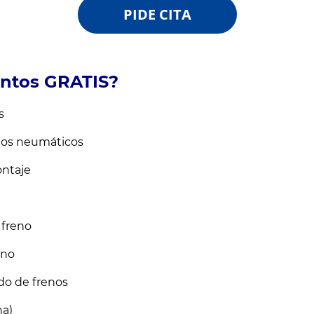
PIDE CITA
puntos GRATIS?
s
 los neumáticos
ntaje
neación
 freno
eno
do de frenos
ha)