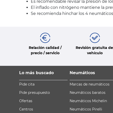
Es recomendable revisar la presión de l
El inflado con nitrógeno mantiene la pr
Se recomienda hinchar los 4 neumáticos
Relación calidad /
Revisión gratuita de
precio / servicio
vehículo
Lo más buscado
Neumáticos
Pide cita
Marcas de neumáticos
Pide presupuesto
Neumáticos baratos
Ofertas
Neumáticos Michelin
Centros
Neumáticos Pirelli