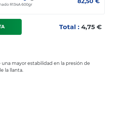
82,50 €
onado R134A 600gr
Total :
4,75 €
TA
 una mayor estabilidad en la presión de
 la llanta.