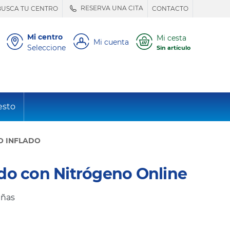
RESERVA UNA CITA
BUSCA TU CENTRO
CONTACTO
Mi centro
Mi cesta
Mi cuenta
Seleccione
Sin artículo
esto
O INFLADO
do con Nitrógeno Online
eñas