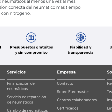
os neumáticos al menos una vez al mes.
esión correcta del neumático más tiempo.
 con nitrógeno.
l
Presupuestos gratuitos
Fiabilidad y
U
y sin compromiso
transparencia
Servicios
Empresa
So
Financiación de
Contacto
Fa
neumáticos
Sobre Euromaster
Tw
Servicio de reparación
Centros colaboradores
In
de neumáticos
Certificados
Li
Cambio de neumáticos