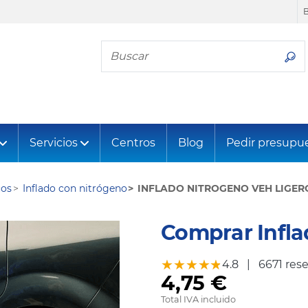
Busca tu neumático
Servicios
Centros
Blog
Pedir presupu
cos
Inflado con nitrógeno
INFLADO NITROGENO VEH LIGER
Comprar Infla
★★★★★
★★★★★
4.8
|
6671 res
4,75 €
Total IVA incluido