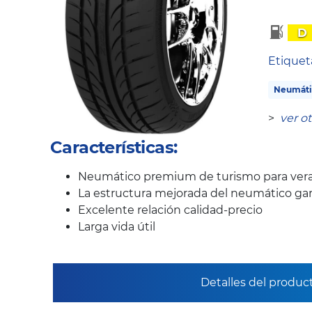
D
Etique
Neumáti
>
ver o
Características:
Neumático premium de turismo para ver
La estructura mejorada del neumático gar
Excelente relación calidad-precio
Larga vida útil
Detalles del produc