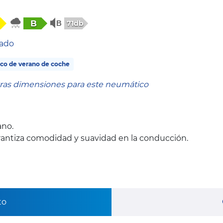
B
71db
tado
co de verano de coche
tras dimensiones para este neumático
ano.
antiza comodidad y suavidad en la conducción.
to