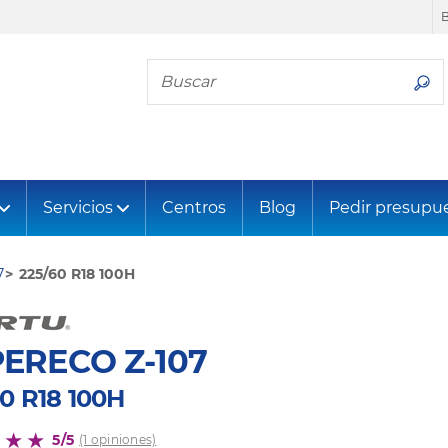
Busca tu neumático
Servicios
Centros
Blog
Pedir presupu
7
225/60 R18 100H
ERECO Z-107
0 R18 100H
5/5
(1 opiniones)