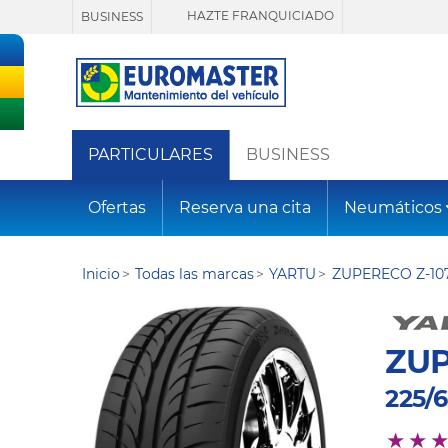
HAZTE FRANQUICIADO
BUSINESS
PARTICULARES
BUSINESS
Ofertas
Reserva una cita
Neumáticos
Inicio
Todas las marcas
YARTU
ZUPERECO Z-10
ZUP
225/6