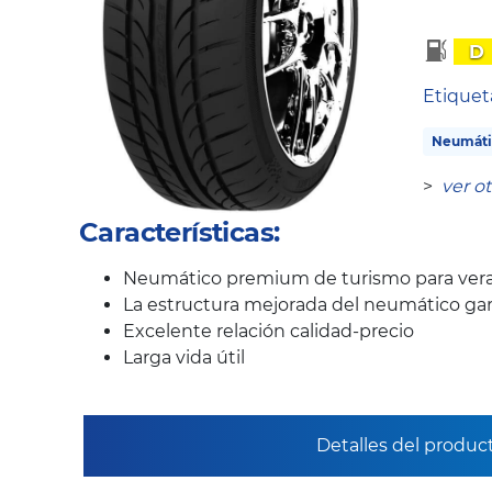
D
Etique
Neumáti
>
ver o
Características:
Neumático premium de turismo para ver
La estructura mejorada del neumático gar
Excelente relación calidad-precio
Larga vida útil
Detalles del produc