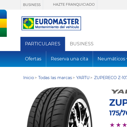
HAZTE FRANQUICIADO
BUSINESS
PARTICULARES
BUSINESS
Ofertas
Reserva una cita
Neumáticos
Inicio
Todas las marcas
YARTU
ZUPERECO Z-10
ZUP
175/7