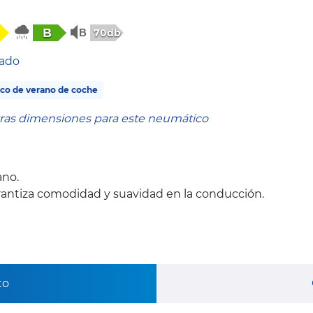
B
70db
tado
co de verano de coche
tras dimensiones para este neumático
ano.
antiza comodidad y suavidad en la conducción.
to