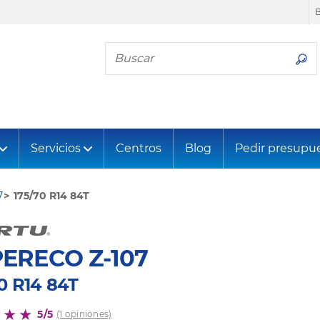
Busca tu neumático
Servicios
Centros
Blog
Pedir presupu
7
175/70 R14 84T
ERECO Z-107
0 R14 84T
5/5
(1 opiniones)