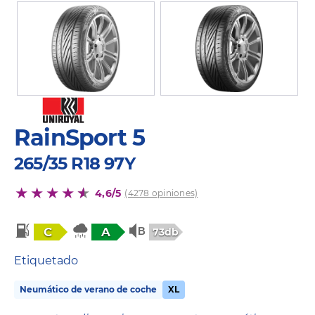
RainSport 5
265/35 R18 97Y
4,6/5
(4278 opiniones)
C
A
73db
Etiquetado
Neumático de verano de coche
XL