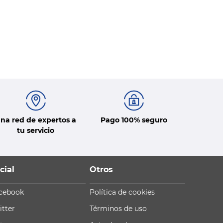
na red de expertos a
Pago 100% seguro
tu servicio
cial
Otros
cebook
Política de cookies
itter
Términos de uso