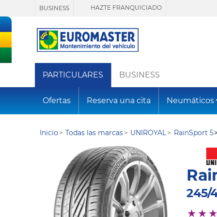
HAZTE FRANQUICIADO
BUSINESS
PARTICULARES
BUSINESS
Ofertas
Reserva una cita
Neumáticos
Inicio
Todas las marcas
UNIROYAL
RainSport 5
Rai
245/4