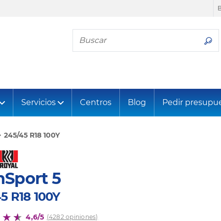
Busca tu neumático
Servicios
Centros
Blog
Pedir presupu
245/45 R18 100Y
nSport 5
5 R18 100Y
4,6/5
(4282 opiniones)