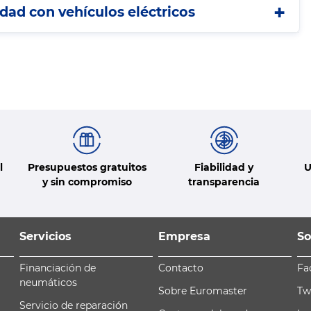
idad con vehículos eléctricos
l
Presupuestos gratuitos
Fiabilidad y
U
y sin compromiso
transparencia
Servicios
Empresa
So
Financiación de
Contacto
Fa
neumáticos
Sobre Euromaster
Tw
Servicio de reparación