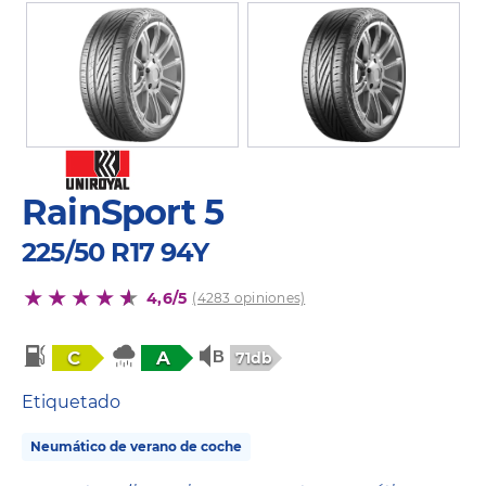
RainSport 5
225/50 R17 94Y
4,6/5
(4283 opiniones)
C
A
71db
Etiquetado
Neumático de verano de coche