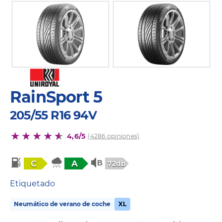
RainSport 5
205/55 R16 94V
4,6/5
(4286 opiniones)
C
A
72db
Etiquetado
Neumático de verano de coche
XL