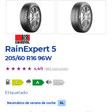
RainExpert 5
205/60 R16 96W
4,6/5
(683 opiniones)
C
A
72db
Etiquetado
Neumático de verano de coche
XL