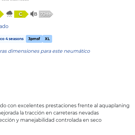
C
72db
tado
co 4 seasons
3pmsf
XL
tras dimensiones para este neumático
o con excelentes prestaciones frente al aquaplaning
ejorada la tracción en carreteras nevadas
rección y manejabilidad controlada en seco