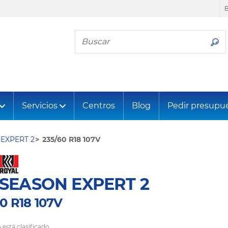
Busca tu neumático
Servicios
Centros
Blog
Pedir presupu
EXPERT 2
235/60 R18 107V
SEASON EXPERT 2
0 R18 107V
 está clasificado