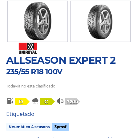
ALLSEASON EXPERT 2
235/55 R18 100V
Todavía no está clasificado
D
C
72db
Etiquetado
Neumático 4 seasons
3pmsf