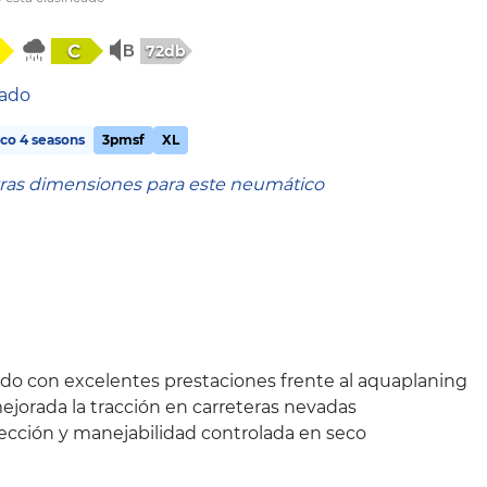
C
72db
tado
co 4 seasons
3pmsf
XL
tras dimensiones para este neumático
o con excelentes prestaciones frente al aquaplaning
ejorada la tracción en carreteras nevadas
rección y manejabilidad controlada en seco