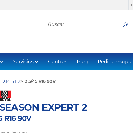
Busca tu neumático
Servicios
Centros
Blog
Pedir presupu
EXPERT 2
215/45 R16 90V
SEASON EXPERT 2
5 R16 90V
 está clasificado