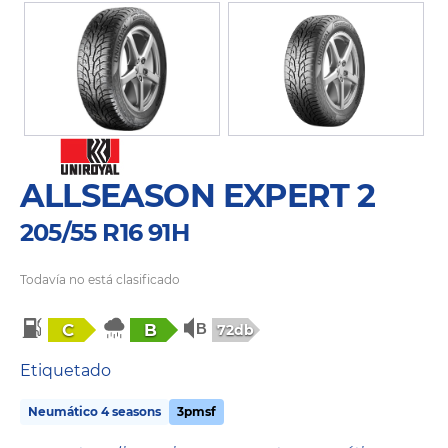
ALLSEASON EXPERT 2
205/55 R16 91H
Todavía no está clasificado
C
B
72db
Etiquetado
Neumático 4 seasons
3pmsf