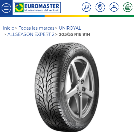
Inicio
Todas las marcas
UNIROYAL
ALLSEASON EXPERT 2
205/55 R16 91H