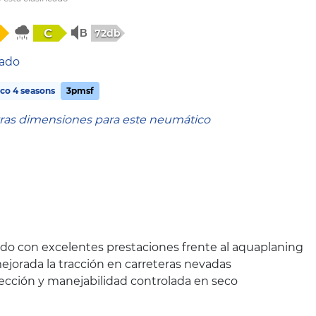
C
72db
tado
co 4 seasons
3pmsf
tras dimensiones para este neumático
o con excelentes prestaciones frente al aquaplaning
ejorada la tracción en carreteras nevadas
rección y manejabilidad controlada en seco