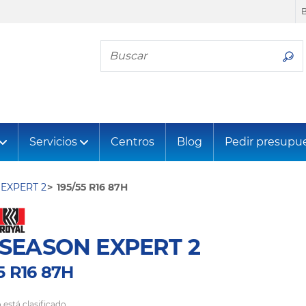
Busca tu neumático
Servicios
Centros
Blog
Pedir presupu
EXPERT 2
195/55 R16 87H
SEASON EXPERT 2
5 R16 87H
 está clasificado