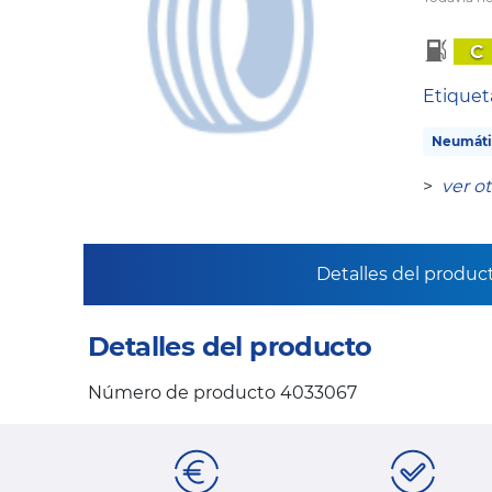
C
Etique
Neumáti
>
ver o
Detalles del produc
Detalles del producto
Número de producto 4033067