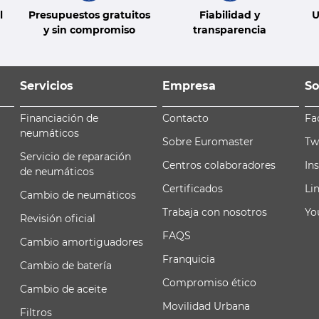
l
Presupuestos gratuitos
Fiabilidad y
U
y sin compromiso
transparencia
Servicios
Empresa
So
Financiación de
Contacto
Fa
neumáticos
Sobre Euromaster
Tw
Servicio de reparación
Centros colaboradores
In
de neumáticos
Certificados
Li
Cambio de neumáticos
Trabaja con nosotros
Yo
Revisión oficial
FAQS
Cambio amortiguadores
Franquicia
Cambio de batería
Compromiso ético
Cambio de aceite
Movilidad Urbana
Filtros