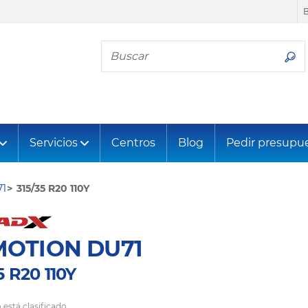
Busca tu neumático
Servicios
Centros
Blog
Pedir presupu
1
315/35 R20 110Y
OTION DU71
5 R20 110Y
 está clasificado