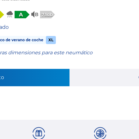
A
73db
tado
co de verano de coche
XL
tras dimensiones para este neumático
to