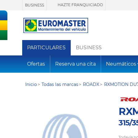
HAZTE FRANQUICIADO
BUSINESS
PARTICULARES
BUSINESS
Ofertas
Reserva una cita
Neumáticos
Inicio
Todas las marcas
ROADX
RXMOTION DU7
RXM
315/3
Todavía no