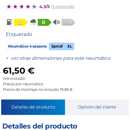
4,3/5
(3 opiniones)
D
B
72db
Etiquetado
Neumático 4 seasons
3pmsf
XL
>
ver otras dimensiones para este neumático
61,50
€
IVA incluido
Precio por neumático
Precio de montaje no incluido 19,85 €
Detalles del producto
Opinión del cliente
Detalles del producto