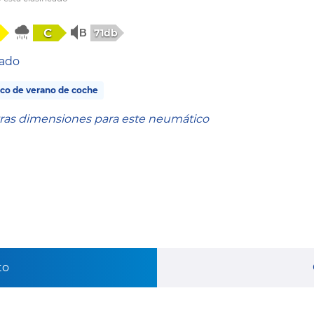
C
71db
tado
co de verano de coche
tras dimensiones para este neumático
to