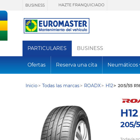
HAZTE FRANQUICIADO
BUSINESS
PARTICULARES
BUSINESS
Ofertas
Reserva una cita
Neumáticos
Inicio
Todas las marcas
ROADX
H12
205/55 R1
H12
205/5
Todavía no