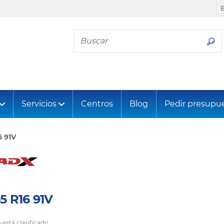
Busca tu neumático
Servicios
Centros
Blog
Pedir presupu
6 91V
5 R16 91V
 está clasificado