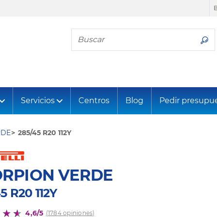
Busca tu neumático
Servicios
Centros
Blog
Pedir presupu
RDE
285/45 R20 112Y
ORPION VERDE
5 R20 112Y
4,6/5
(1784 opiniones)