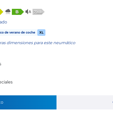
B
71db
tado
co de verano de coche
XL
tras dimensiones para este neumático
s
ciales
to