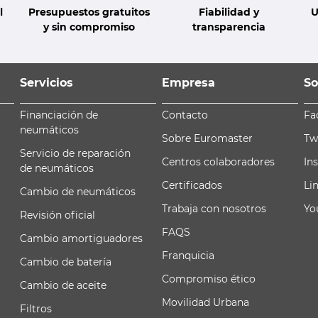
l
Presupuestos gratuitos
Fiabilidad y
U
y sin compromiso
transparencia
Servicios
Empresa
So
Financiación de
Contacto
Fa
neumáticos
Sobre Euromaster
Tw
Servicio de reparación
Centros colaboradores
In
de neumáticos
Certificados
Li
Cambio de neumáticos
Trabaja con nosotros
Yo
Revisión oficial
FAQS
Cambio amortiguadores
Franquicia
Cambio de batería
Compromiso ético
Cambio de aceite
Movilidad Urbana
Filtros