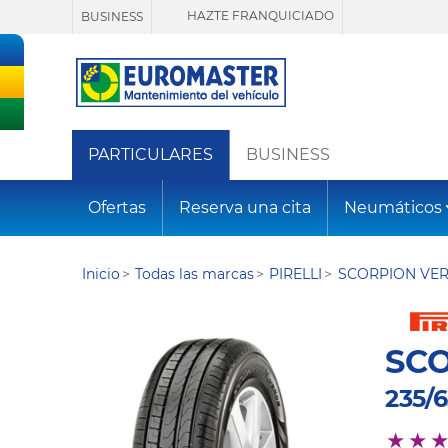
HAZTE FRANQUICIADO
BUSINESS
PARTICULARES
BUSINESS
Ofertas
Reserva una cita
Neumáticos
Inicio
Todas las marcas
PIRELLI
SCORPION VE
SC
235/6