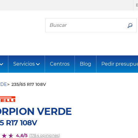
Busca tu neumático
Servicios
Centros
Blog
Pedir presupu
RDE
235/65 R17 108V
ORPION VERDE
5 R17 108V
4,6/5
(1784 opiniones)