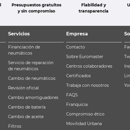
l
Presupuestos gratuitos
Fiabilidad y
U
y sin compromiso
transparencia
Servicios
Empresa
So
Financiación de
Contacto
Fa
neumáticos
Sobre Euromaster
Tw
Servicio de reparación
Centros colaboradores
In
de neumáticos
Certificados
Li
Cambio de neumáticos
Trabaja con nosotros
Yo
Revisión oficial
FAQS
Cambio amortiguadores
Franquicia
Cambio de batería
Compromiso ético
Cambio de aceite
Movilidad Urbana
Filtros