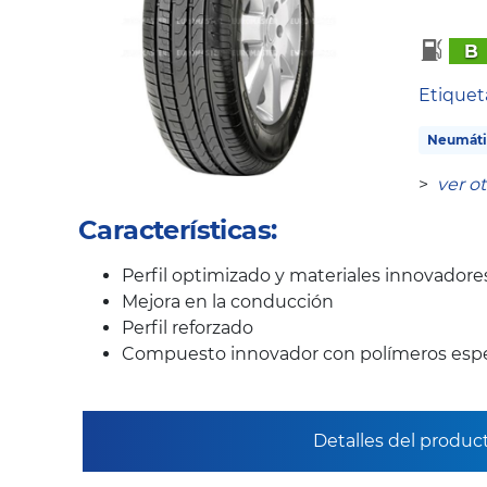
B
Etique
Neumáti
>
ver o
Características:
Perfil optimizado y materiales innovadore
Mejora en la conducción
Perfil reforzado
Compuesto innovador con polímeros espe
Detalles del produc