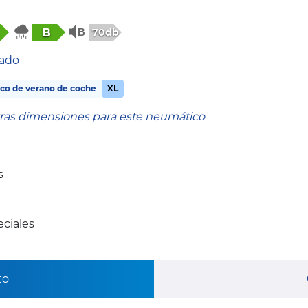
B
70db
tado
co de verano de coche
XL
tras dimensiones para este neumático
s
ciales
to