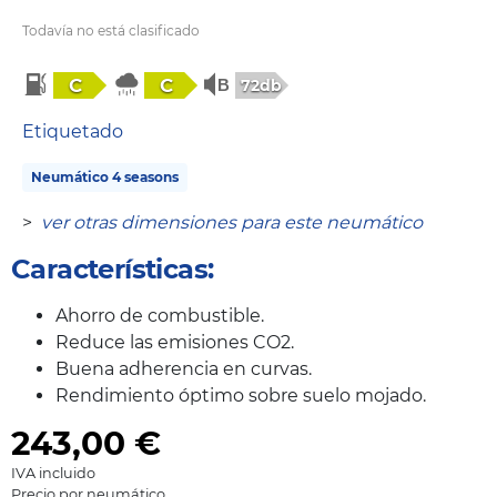
Todavía no está clasificado
C
C
72db
Etiquetado
Neumático 4 seasons
>
ver otras dimensiones para este neumático
Características:
Ahorro de combustible.
Reduce las emisiones CO2.
Buena adherencia en curvas.
Rendimiento óptimo sobre suelo mojado.
243,00
€
IVA incluido
Precio por neumático