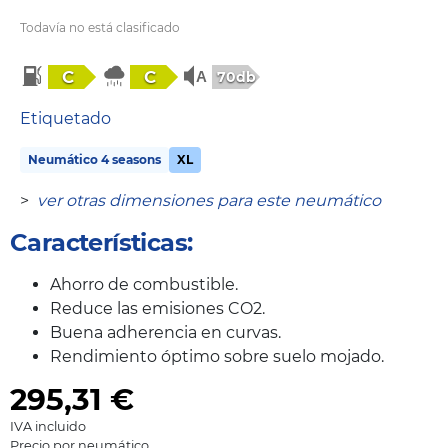
Todavía no está clasificado
C
C
70db
Etiquetado
Neumático 4 seasons
XL
>
ver otras dimensiones para este neumático
Características:
Ahorro de combustible.
Reduce las emisiones CO2.
Buena adherencia en curvas.
Rendimiento óptimo sobre suelo mojado.
295,31
€
IVA incluido
Precio por neumático