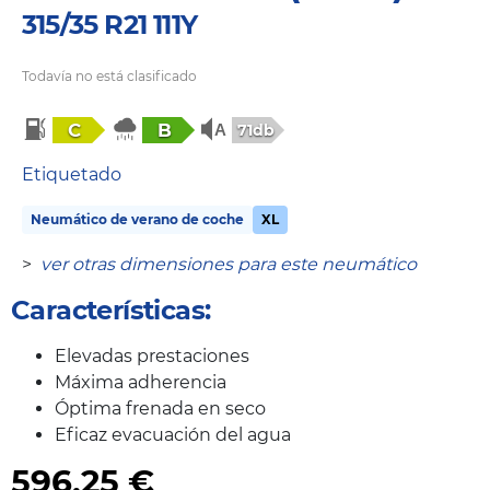
315/35 R21 111Y
Todavía no está clasificado
C
B
71db
Etiquetado
Neumático de verano de coche
XL
>
ver otras dimensiones para este neumático
Características:
Elevadas prestaciones
Máxima adherencia
Óptima frenada en seco
Eficaz evacuación del agua
596,25
€