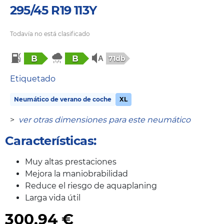
295/45 R19 113Y
Todavía no está clasificado
B
B
71db
Etiquetado
Neumático de verano de coche
XL
>
ver otras dimensiones para este neumático
Características:
Muy altas prestaciones
Mejora la maniobrabilidad
Reduce el riesgo de aquaplaning
Larga vida útil
300,94
€