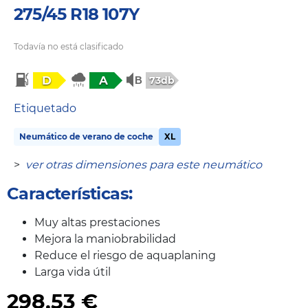
275/45 R18 107Y
Todavía no está clasificado
D
A
73db
Etiquetado
Neumático de verano de coche
XL
>
ver otras dimensiones para este neumático
Características:
Muy altas prestaciones
Mejora la maniobrabilidad
Reduce el riesgo de aquaplaning
Larga vida útil
298,53
€