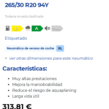
265/30 R20 94Y
Todavía no está clasificado
D
A
71db
Etiquetado
Neumático de verano de coche
XL
>
ver otras dimensiones para este neumático
Características:
Muy altas prestaciones
Mejora la maniobrabilidad
Reduce el riesgo de aquaplaning
Larga vida útil
313,81
€