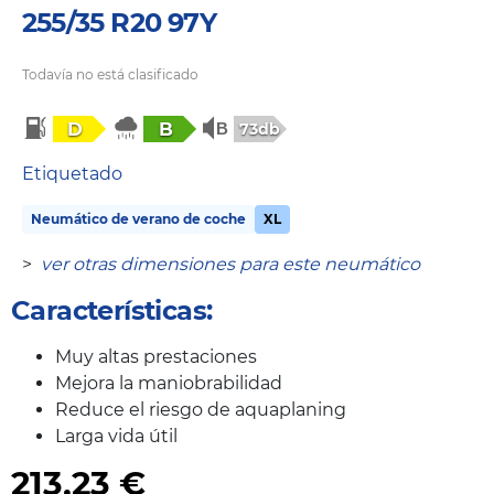
255/35 R20 97Y
Todavía no está clasificado
D
B
73db
Etiquetado
Neumático de verano de coche
XL
>
ver otras dimensiones para este neumático
Características:
Muy altas prestaciones
Mejora la maniobrabilidad
Reduce el riesgo de aquaplaning
Larga vida útil
213,23
€