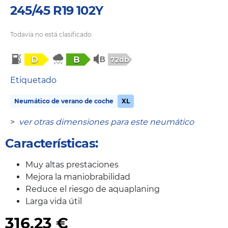
245/45 R19 102Y
Todavía no está clasificado
D
B
72db
Etiquetado
Neumático de verano de coche
XL
>
ver otras dimensiones para este neumático
Características:
Muy altas prestaciones
Mejora la maniobrabilidad
Reduce el riesgo de aquaplaning
Larga vida útil
316,23
€