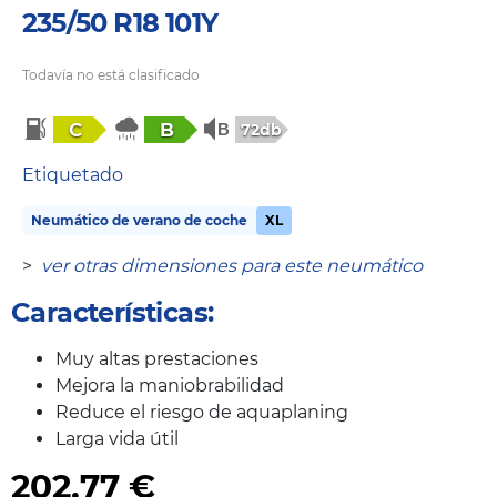
235/50 R18 101Y
Todavía no está clasificado
C
B
72db
Etiquetado
Neumático de verano de coche
XL
>
ver otras dimensiones para este neumático
Características:
Muy altas prestaciones
Mejora la maniobrabilidad
Reduce el riesgo de aquaplaning
Larga vida útil
202,77
€