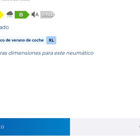
B
69db
tado
co de verano de coche
XL
tras dimensiones para este neumático
to