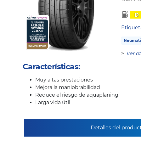
D
Etique
Neumáti
>
ver o
Características:
Muy altas prestaciones
Mejora la maniobrabilidad
Reduce el riesgo de aquaplaning
Larga vida útil
Detalles del produc