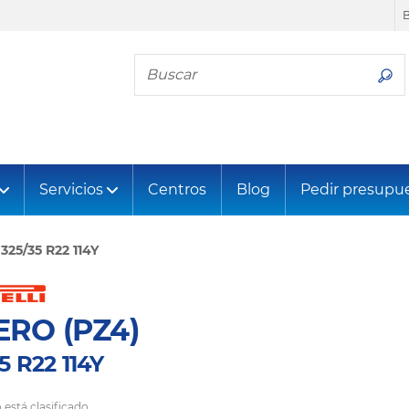
Busca tu neumático
Servicios
Centros
Blog
Pedir presupu
325/35 R22 114Y
ERO (PZ4)
5 R22 114Y
 está clasificado