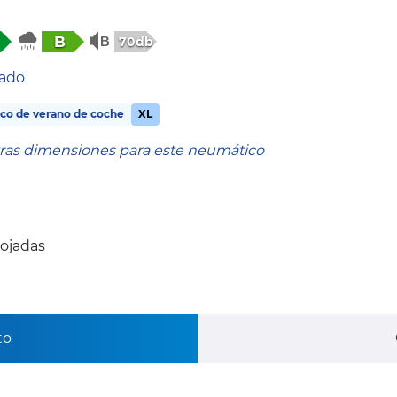
B
70db
tado
co de verano de coche
XL
tras dimensiones para este neumático
mojadas
to