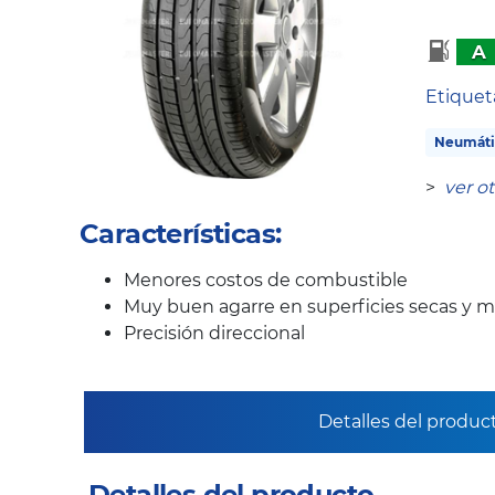
A
Etique
Neumáti
>
ver o
Características:
Menores costos de combustible
Muy buen agarre en superficies secas y 
Precisión direccional
Detalles del produc
Detalles del producto