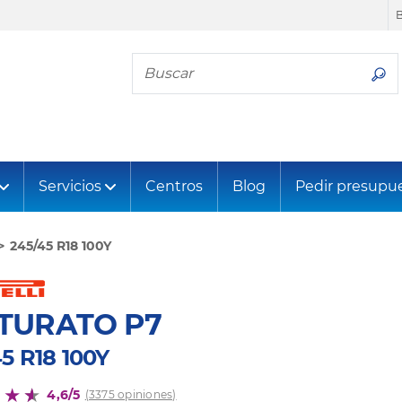
Busca tu neumático
Servicios
Centros
Blog
Pedir presupu
245/45 R18 100Y
TURATO P7
5 R18 100Y
4,6/5
(3375 opiniones)