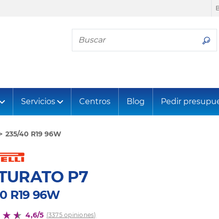
Busca tu neumático
Servicios
Centros
Blog
Pedir presupu
235/40 R19 96W
TURATO P7
40 R19 96W
4,6/5
(3375 opiniones)