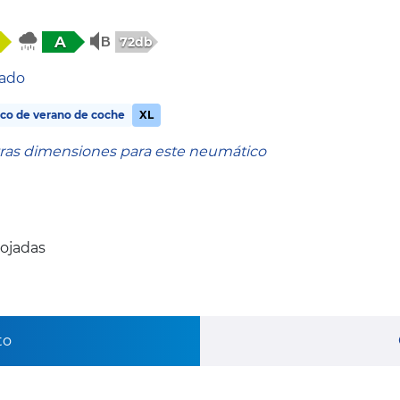
A
72db
tado
co de verano de coche
XL
tras dimensiones para este neumático
mojadas
to