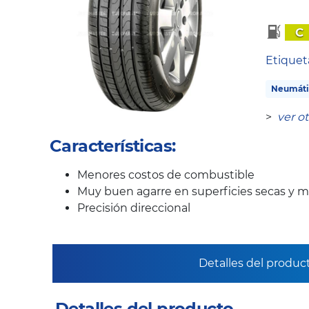
C
Etique
Neumáti
>
ver o
Características:
Menores costos de combustible
Muy buen agarre en superficies secas y 
Precisión direccional
Detalles del produc
Detalles del producto