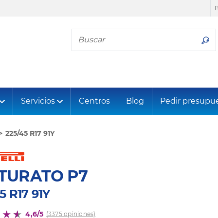
Busca tu neumático
Servicios
Centros
Blog
Pedir presupu
225/45 R17 91Y
TURATO P7
5 R17 91Y
4,6/5
(3375 opiniones)