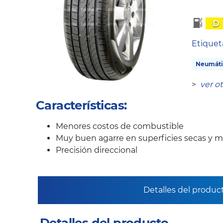
D
Etique
Neumáti
>
ver o
Características:
Menores costos de combustible
Muy buen agarre en superficies secas y 
Precisión direccional
Detalles del produc
Detalles del producto