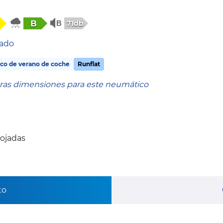
B
71db
tado
co de verano de coche
Runflat
tras dimensiones para este neumático
mojadas
to