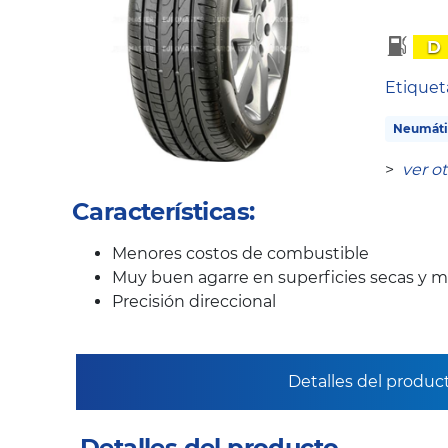
D
Etique
Neumáti
>
ver o
Características:
Menores costos de combustible
Muy buen agarre en superficies secas y 
Precisión direccional
Detalles del produc
Detalles del producto