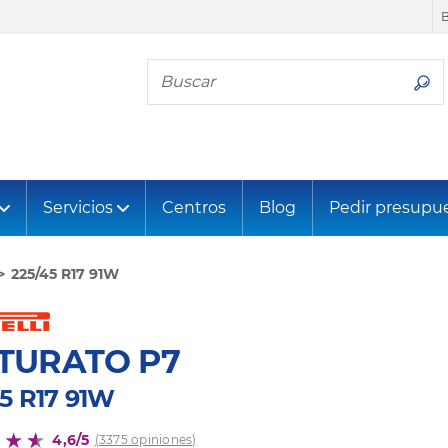
Busca tu neumático
Servicios
Centros
Blog
Pedir presupu
225/45 R17 91W
TURATO P7
45 R17 91W
4,6/5
(3375 opiniones)