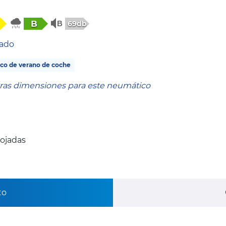
B
69db
tado
co de verano de coche
tras dimensiones para este neumático
mojadas
to