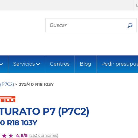
Busca tu neumático
Servicios
Centros
Blog
Pedir presupu
(P7C2)
275/40 R18 103Y
TURATO P7 (P7C2)
0 R18 103Y
4,6/5
(262 opiniones)