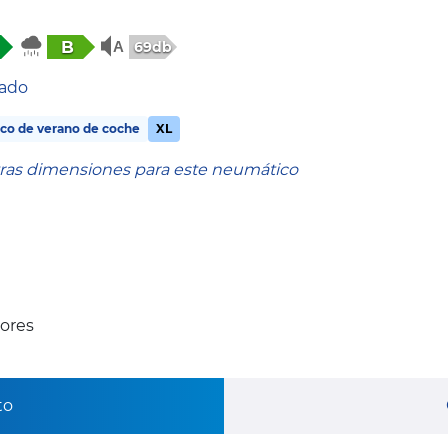
B
69db
tado
co de verano de coche
XL
tras dimensiones para este neumático
ores
to