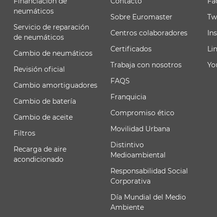
Financiación de
Contacto
Fa
neumáticos
Sobre Euromaster
Tw
Servicio de reparación
Centros colaboradores
In
de neumáticos
Certificados
Li
Cambio de neumáticos
Trabaja con nosotros
Yo
Revisión oficial
FAQS
Cambio amortiguadores
Franquicia
Cambio de batería
Compromiso ético
Cambio de aceite
Movilidad Urbana
Filtros
Distintivo
Recarga de aire
Medioambiental
acondicionado
Responsabilidad Social
Corporativa
Día Mundial del Medio
Ambiente