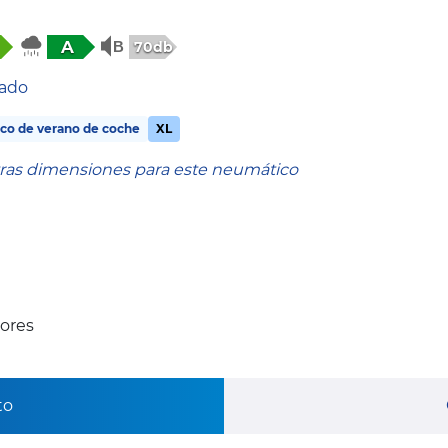
A
70db
tado
co de verano de coche
XL
tras dimensiones para este neumático
ores
to