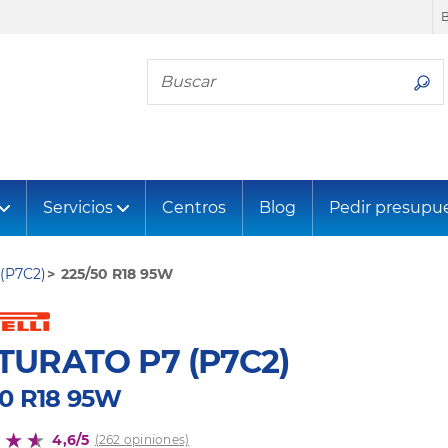
Busca tu neumático
Servicios
Centros
Blog
Pedir presupu
(P7C2)
225/50 R18 95W
TURATO P7 (P7C2)
50 R18 95W
4,6/5
(262 opiniones)