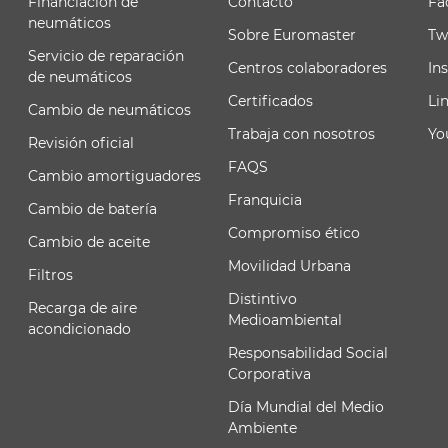
Financiación de
Contacto
Fa
neumáticos
Sobre Euromaster
Tw
Servicio de reparación
Centros colaboradores
In
de neumáticos
Certificados
Li
Cambio de neumáticos
Trabaja con nosotros
Yo
Revisión oficial
FAQS
Cambio amortiguadores
Franquicia
Cambio de batería
Compromiso ético
Cambio de aceite
Movilidad Urbana
Filtros
Distintivo
Recarga de aire
Medioambiental
acondicionado
Responsabilidad Social
Corporativa
Día Mundial del Medio
Ambiente