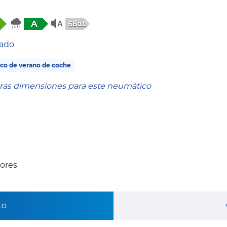
A
68db
tado
co de verano de coche
tras dimensiones para este neumático
ores
to