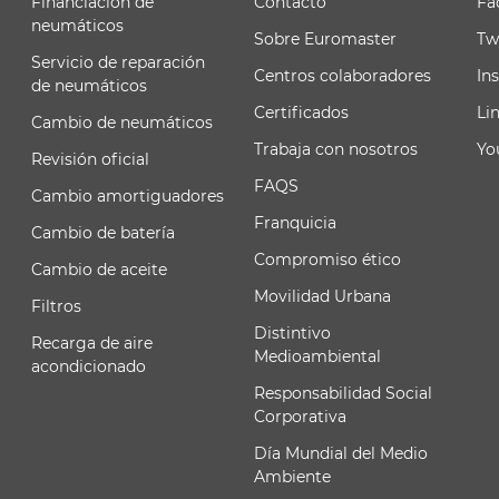
Financiación de
Contacto
Fa
neumáticos
Sobre Euromaster
Tw
Servicio de reparación
Centros colaboradores
In
de neumáticos
Certificados
Li
Cambio de neumáticos
Trabaja con nosotros
Yo
Revisión oficial
FAQS
Cambio amortiguadores
Franquicia
Cambio de batería
Compromiso ético
Cambio de aceite
Movilidad Urbana
Filtros
Distintivo
Recarga de aire
Medioambiental
acondicionado
Responsabilidad Social
Corporativa
Día Mundial del Medio
Ambiente