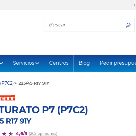
Busca tu neumático
Servicios
Centros
Blog
Pedir presupu
(P7C2)
225/45 R17 91Y
TURATO P7 (P7C2)
5 R17 91Y
4,6/5
(262 opiniones)