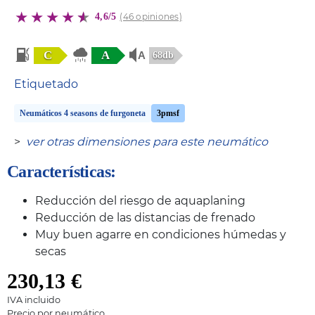
4,6/5
(46 opiniones)
C
A
68db
Etiquetado
Neumáticos 4 seasons de furgoneta
3pmsf
>
ver otras dimensiones para este neumático
Características:
Reducción del riesgo de aquaplaning
Reducción de las distancias de frenado
Muy buen agarre en condiciones húmedas y
secas
230,13
€
IVA incluido
Precio por neumático