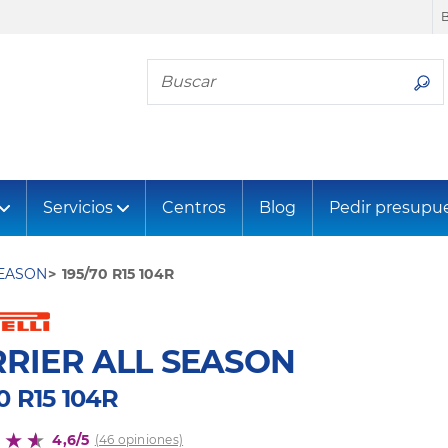
Busca tu neumático
Servicios
Centros
Blog
Pedir presupu
SEASON
195/70 R15 104R
RIER ALL SEASON
0 R15 104R
4,6/5
(46 opiniones)