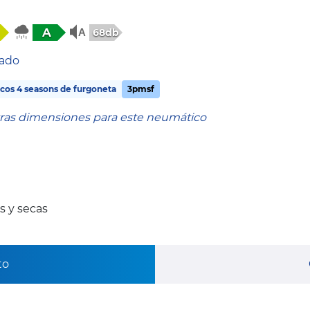
A
68db
tado
os 4 seasons de furgoneta
3pmsf
tras dimensiones para este neumático
 y secas
to