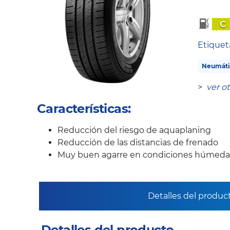
C
Etique
Neumátic
>
ver o
Características:
Reducción del riesgo de aquaplaning
Reducción de las distancias de frenado
Muy buen agarre en condiciones húmedas
Detalles del produc
Detalles del producto