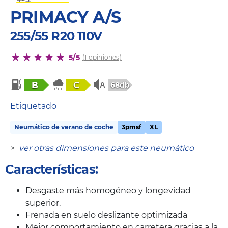
PRIMACY A/S
255/55 R20 110V
5/5
(1 opiniones)
B
C
68db
Etiquetado
Neumático de verano de coche
3pmsf
XL
>
ver otras dimensiones para este neumático
Características:
Desgaste más homogéneo y longevidad
superior.
Frenada en suelo deslizante optimizada
Mejor comportamiento en carretera gracias a la