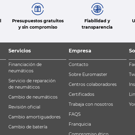
l
Presupuestos gratuitos
Fiabilidad y
U
y sin compromiso
transparencia
Servicios
Empresa
So
Financiación de
Contacto
Fa
neumáticos
Sobre Euromaster
Tw
Servicio de reparación
Centros colaboradores
In
de neumáticos
Certificados
Li
Cambio de neumáticos
Trabaja con nosotros
Yo
Revisión oficial
FAQS
Cambio amortiguadores
Franquicia
Cambio de batería
Compromiso ético