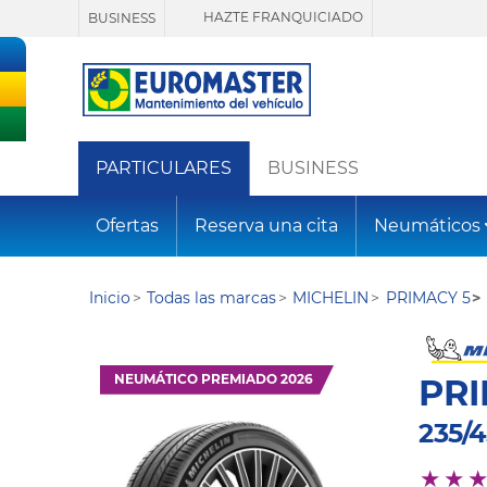
HAZTE FRANQUICIADO
BUSINESS
PARTICULARES
BUSINESS
Ofertas
Reserva una cita
Neumáticos
Inicio
Todas las marcas
MICHELIN
PRIMACY 5
NEUMÁTICO PREMIADO 2026
PRI
235/