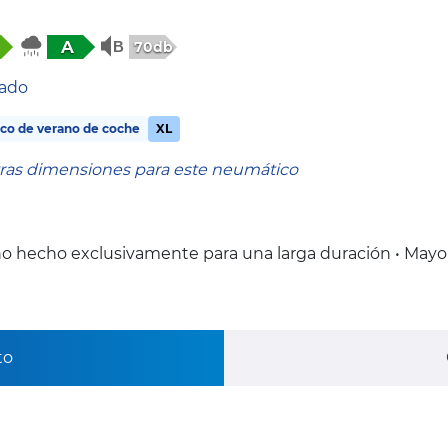
A
70db
tado
co de verano de coche
XL
tras dimensiones para este neumático
o hecho exclusivamente para una larga duración • Mayo
to