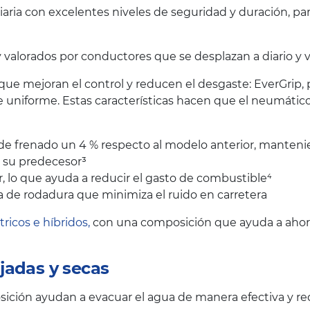
iaria con excelentes niveles de seguridad y duración, p
lorados por conductores que se desplazan a diario y val
 que mejoran el control y reducen el desgaste: EverGrip,
 uniforme. Estas características hacen que el neumáti
a de frenado un 4 % respecto al modelo anterior, manteni
e su predecesor³
 lo que ayuda a reducir el gasto de combustible⁴
 de rodadura que minimiza el ruido en carretera
tricos e híbridos,
con una composición que ayuda a ahorra
jadas y secas
ción ayudan a evacuar el agua de manera efectiva y red