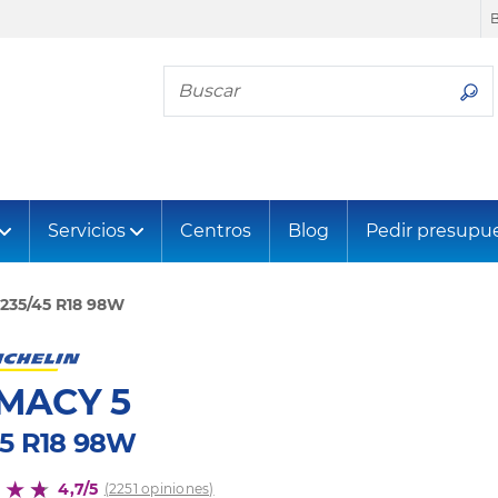
Busca tu neumático
Servicios
Centros
Blog
Pedir presupu
235/45 R18 98W
MACY 5
45 R18 98W
4,7/5
(2251 opiniones)